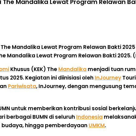
i The Mandalika Lewat Program Relawan Ba
he Mandalika Lewat Program Relawan Bakti 2025. (
omi
Khusus (KEK) The
Mandalika
menjadi tuan ru
 2025. Kegiatan ini diinisiasi oleh
InJourney
Tour
dan
Pariwisata
, InJourney, dengan mengusung te
 BUMN untuk memberikan kontribusi sosial berkelan
ari berbagai BUMN di seluruh
Indonesia
melaksanaka
an budaya, hingga pemberdayaan
UMKM
.