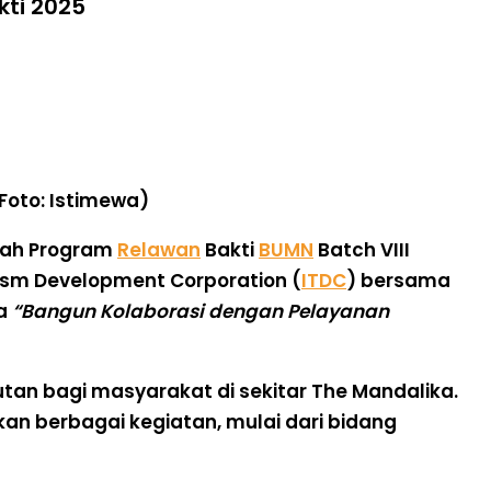
kti 2025
Foto: Istimewa)
mah
Program
Relawan
Bakti
BUMN
Batch VIII
ism Development Corporation (
ITDC
) bersama
ma
“Bangun Kolaborasi dengan Pelayanan
jutan bagi masyarakat di sekitar The Mandalika.
n berbagai kegiatan, mulai dari bidang